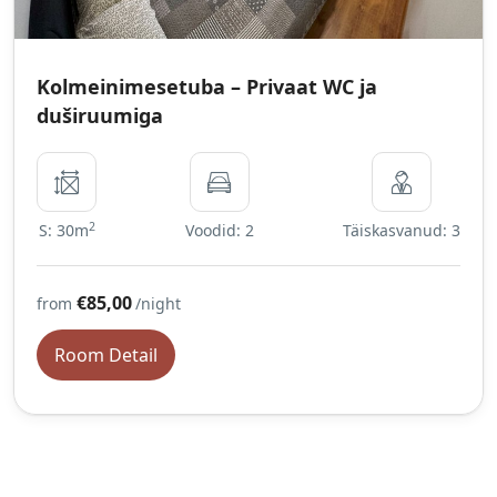
Kolmeinimesetuba – Privaat WC ja
duširuumiga
2
S: 30m
Voodid: 2
Täiskasvanud: 3
€85,00
from
/night
Room Detail