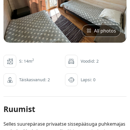
All photos
2
S: 14m
Voodid: 2
Täiskasvanud: 2
Lapsi: 0
Ruumist
Selles suurepärase privaatse sissepääsuga puhkemajas